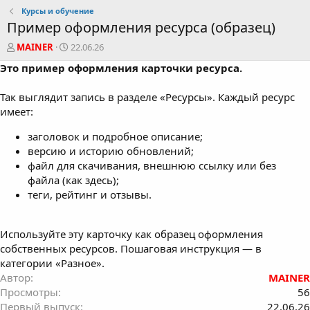
Курсы и обучение
Пример оформления ресурса (образец)
А
Д
MAINER
22.06.26
в
а
Это пример оформления карточки ресурса.
т
т
о
а
Так выглядит запись в разделе «Ресурсы». Каждый ресурс
р
с
о
имеет:
з
д
заголовок и подробное описание;
а
версию и историю обновлений;
н
файл для скачивания, внешнюю ссылку или без
и
файла (как здесь);
я
теги, рейтинг и отзывы.
Используйте эту карточку как образец оформления
собственных ресурсов. Пошаговая инструкция — в
категории «Разное».
Автор
MAINER
Просмотры
56
Первый выпуск
22.06.26