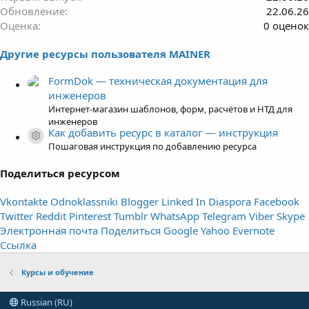
Обновление
22.06.26
0
Оценка
0 оценок
.
Другие ресурсы пользователя MAINER
0
0
FormDok — техническая документация для
з
инженеров
в
Интернет-магазин шаблонов, форм, расчётов и НТД для
ё
инженеров
з
Как добавить ресурс в каталог — инструкция
д
Иконка ресурса
Пошаговая инструкция по добавлению ресурса
Поделиться ресурсом
Vkontakte
Odnoklassniki
Blogger
Linked In
Diaspora
Facebook
Twitter
Reddit
Pinterest
Tumblr
WhatsApp
Telegram
Viber
Skype
Электронная почта
Поделиться
Google
Yahoo
Evernote
Ссылка
Курсы и обучение
Russian (RU)