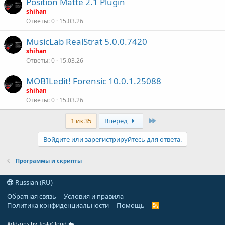
Position Matte 2.1 Plugin
shihan
Ответы
0
15.03.26
MusicLab RealStrat 5.0.0.7420
shihan
Ответы
0
15.03.26
MOBILedit! Forensic 10.0.1.25088
shihan
Ответы
0
15.03.26
Last
1 из 35
Вперёд
Войдите или зарегистрируйтесь для ответа.
Программы и скрипты
Russian (RU)
Обратная связь
Условия и правила
Политика конфиденциальности
Помощь
R
S
S
Add-ons by TeslaCloud ☁️