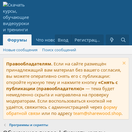
Форумы
Что нового?
Вход
Ресурсы
Регистрация
PREMIUM
Новые сообщения
Поиск сообщений
Правообладателям.
Если на сайте размещён
принадлежащий вам материал без вашего согласия,
вы можете оперативно снять его с публикации:
откройте нужную тему и нажмите кнопку
«Снять с
публикации (правообладателю)»
— тема будет
немедленно скрыта и направлена на проверку
модераторам. Если воспользоваться кнопкой не
удаётся, свяжитесь с администрацией через
форму
обратной связи
или по адресу
team@sharewood.shop
.
Программы и скрипты