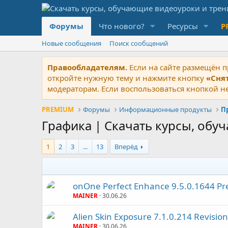
Форумы
Что нового?
Ресурсы
P
Новые сообщения
Поиск сообщений
Правообладателям.
Если на сайте размещён п
откройте нужную тему и нажмите кнопку
«Сня
модераторам. Если воспользоваться кнопкой не
PREMIUM
Форумы
Информационные продукты
П
Графика | Скачать курсы, обу
1
2
3
...
13
Вперёд
onOne Perfect Enhance 9.5.0.1644 Pr
MAINER
30.06.26
Alien Skin Exposure 7.1.0.214 Revisio
MAINER
30.06.26