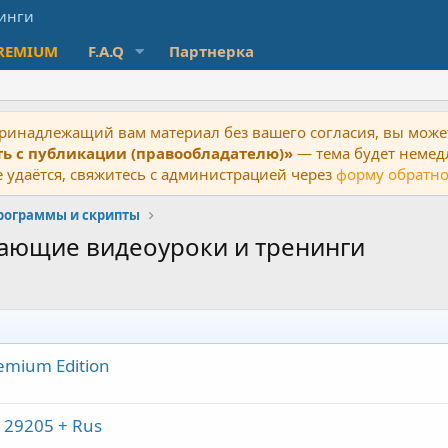
REMIUM
F.A.Q
Партнерка
ринадлежащий вам материал без вашего согласия, вы может
ть с публикации (правообладателю)»
— тема будет немед
 удаётся, свяжитесь с администрацией через
форму обратно
рограммы и скрипты
чающие видеоуроки и тренинги
emium Edition
n 29205 + Rus