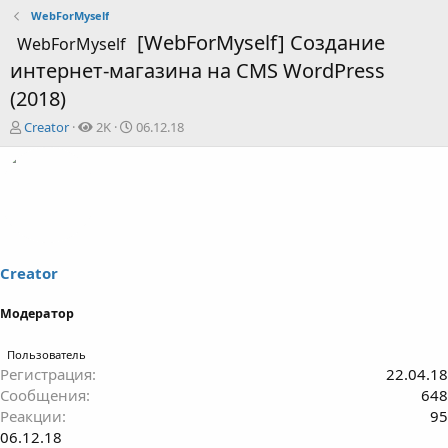
WebForMyself
[WebForMyself] Создание
WebForMyself
интернет-магазина на CMS WordPress
(2018)
А
Д
Creator
2K
06.12.18
в
а
т
т
о
а
р
н
т
а
е
ч
м
а
ы
л
Creator
а
Модератор
Пользователь
Регистрация
22.04.18
Сообщения
648
Реакции
95
06.12.18