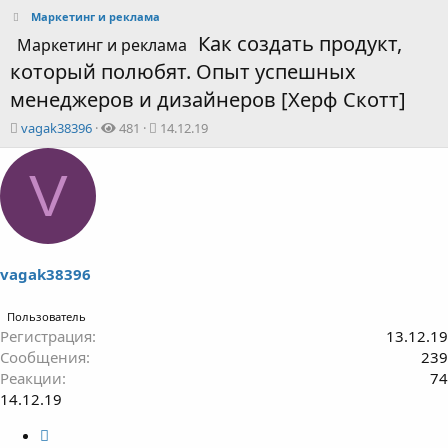
Маркетинг и реклама
Как создать продукт,
Маркетинг и реклама
который полюбят. Опыт успешных
менеджеров и дизайнеров [Херф Скотт]
А
Д
vagak38396
481
14.12.19
в
а
т
т
V
о
а
р
н
т
а
е
ч
м
а
ы
л
vagak38396
а
Пользователь
Регистрация
13.12.19
Сообщения
239
Реакции
74
14.12.19