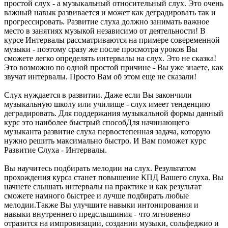
простой слух - а музыкальный относительный слух. Это очень
важный навык развивается и может как деградировать так и
прогрессировать. Развитие слуха должно занимать важное
место в занятиях музыкой независимо от деятельности! В
курсе Интервалы рассматриваются на примере совеременной
музыки - поэтому сразу же после просмотра уроков Вы
сможете легко определять интервалы на слух. Это не сказка!
Это возможно по одной простой причине - Вы уже знаете, как
звучат интервалы. Просто Вам об этом еще не сказали!
Слух нуждается в развитии. Даже если Вы закончили
музыкальную школу или училище - слух имеет тенденцию
деградировать. Для поддержания музыкальной формы данный
курс это наиболее быстрый способДля начинающего
музыканта развитие слуха первостепенная задача, которую
нужно решить максимально быстро. И Вам поможет курс
Развитие Слуха - Интервалы.
Вы научитесь подбирать мелодии на слух. Результатом
прохождения курса станет повышение КПД Вашего слуха. Вы
начнете слышать интервалы на практике и как результат
сможете намного быстрее и лучше подбирать любые
мелодии.Также Вы улучшите навыки интонирования и
навыки внутреннего предслышиния - что мгновенно
отразится на импровизации, создании музыки, сольфеджио и