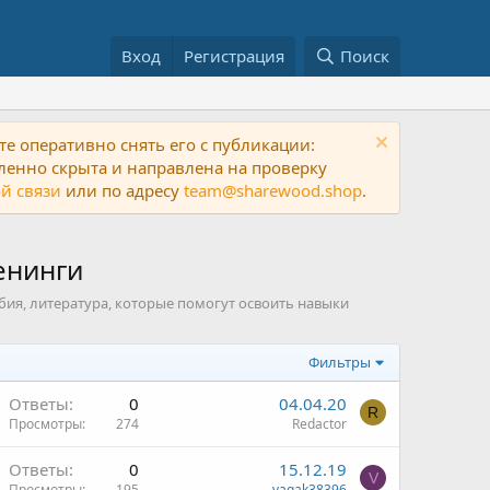
Вход
Регистрация
Поиск
е оперативно снять его с публикации:
ленно скрыта и направлена на проверку
й связи
или по адресу
team@sharewood.shop
.
енинги
бия, литература, которые помогут освоить навыки
Фильтры
Ответы
0
04.04.20
R
Просмотры
274
Redactor
Ответы
0
15.12.19
V
Просмотры
195
vagak38396