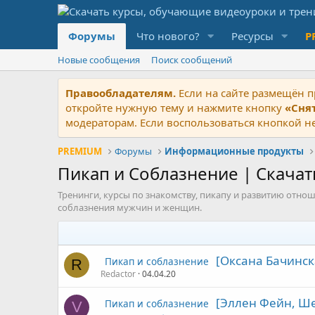
Форумы
Что нового?
Ресурсы
P
Новые сообщения
Поиск сообщений
Правообладателям.
Если на сайте размещён п
откройте нужную тему и нажмите кнопку
«Сня
модераторам. Если воспользоваться кнопкой не
PREMIUM
Форумы
Информационные продукты
Пикап и Соблазнение | Скача
Тренинги, курсы по знакомству, пикапу и развитию отно
соблазнения мужчин и женщин.
[Оксана Бачинск
Пикап и соблазнение
R
Redactor
04.04.20
[Эллен Фейн, Ш
Пикап и соблазнение
V