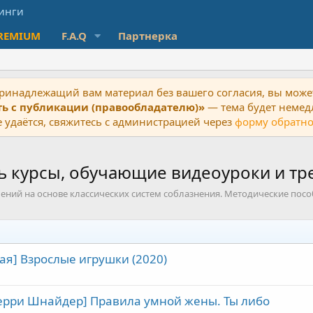
REMIUM
F.A.Q
Партнерка
ринадлежащий вам материал без вашего согласия, вы может
ть с публикации (правообладателю)»
— тема будет немед
 удаётся, свяжитесь с администрацией через
форму обратно
ть курсы, обучающие видеоуроки и тр
шений на основе классических систем соблазнения. Методические посо
ая] Взрослые игрушки (2020)
ерри Шнайдер] Правила умной жены. Ты либо