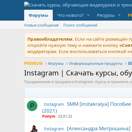
Форумы
Что нового?
Ресурсы
P
Новые сообщения
Поиск сообщений
Правообладателям.
Если на сайте размещён п
откройте нужную тему и нажмите кнопку
«Сня
модераторам. Если воспользоваться кнопкой не
PREMIUM
Форумы
Информационные продукты
S
Instagram | Скачать курсы, о
Продвижение и продажи в Instagram. Курсы и тренинги, о
SMM [instakralya] Пособие
Instagram
P
(2021)
Postym
23.01.22
[Александра Митрошина] И
Instagram