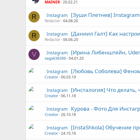
MAINER
26.02.21
[Зуши Плетнев] Instagram 
Instagram
R
Redactor
04.08.20
[Даниил Галт] Как настрои
Instagram
R
Redactor
06.06.20
[Ирина Либенштейн, Udem
Instagram
V
vagak38396
04.01.20
[Любовь Соболева] Феном
Instagram
Creator
06.03.19
[Инсталогия] Что делать, 
Instagram
Creator
06.11.18
Курова - Фото Для Инстаг
Instagram
Creator
26.10.18
[InstaShkola] Обучение 
Instagram
Creator
24.10.18