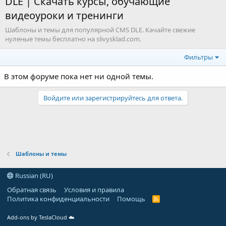
DLE | Скачать курсы, обучающие
видеоуроки и тренинги
Шаблоны и темы для популярной CMS DLE. Качайте свежие
нуленые темы бесплатно на slivysklad.com.
Фильтры
В этом форуме пока нет ни одной темы.
Войдите или зарегистрируйтесь для ответа.
Шаблоны и темы
Russian (RU)
Обратная связь
Условия и правила
Политика конфиденциальности
Помощь
R
S
S
Add-ons by TeslaCloud ☁️