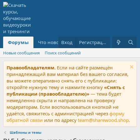
Форумы
Что нового?
Вход
Ресурсы
Регистрация
PREMIUM
Новые сообщения
Поиск сообщений
Правообладателям.
Если на сайте размещён
принадлежащий вам материал без вашего согласия,
вы можете оперативно снять его с публикации:
откройте нужную тему и нажмите кнопку
«Снять с
публикации (правообладателю)»
— тема будет
немедленно скрыта и направлена на проверку
модераторам. Если воспользоваться кнопкой не
удаётся, свяжитесь с администрацией через
форму
обратной связи
или по адресу
team@sharewood.shop
.
Шаблоны и темы