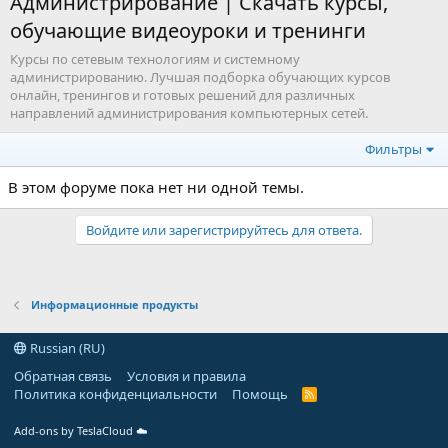
Администрирование | Скачать курсы,
обучающие видеоуроки и тренинги
Курсы по сетевым технологиям и системному
администрированию. Лучшая подборка обучающих курсов
онлайн, тренингов и готовых решений для различных
направлений администрирования компьютерных сетей.
Фильтры
В этом форуме пока нет ни одной темы.
Войдите или зарегистрируйтесь для ответа.
Информационные продукты
Russian (RU)
Обратная связь
Условия и правила
Политика конфиденциальности
Помощь
R
S
S
Add-ons by TeslaCloud ☁️