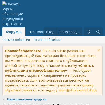
Форумы
Что нового?
Вход
Ресурсы
Регистрация
PREMIUM
Новые сообщения
Поиск сообщений
Правообладателям.
Если на сайте размещён
принадлежащий вам материал без вашего согласия,
вы можете оперативно снять его с публикации:
откройте нужную тему и нажмите кнопку
«Снять с
публикации (правообладателю)»
— тема будет
немедленно скрыта и направлена на проверку
модераторам. Если воспользоваться кнопкой не
удаётся, свяжитесь с администрацией через
форму
обратной связи
или по адресу
team@sharewood.shop
.
Информационные продукты